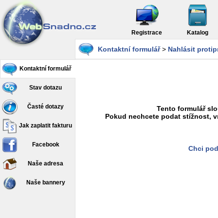
Registrace
Katalog
Kontaktní formulář
>
Nahlásit proti
Kontaktní formulář
Stav dotazu
Časté dotazy
Tento formulář slo
Pokud nechcete podat stížnost, v
Jak zaplatit fakturu
Facebook
Chci pod
Naše adresa
Naše bannery