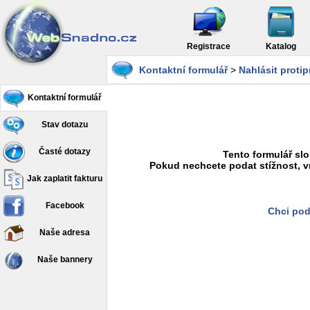
Registrace
Katalog
Kontaktní formulář
>
Nahlásit proti
Kontaktní formulář
Stav dotazu
Časté dotazy
Tento formulář slo
Pokud nechcete podat stížnost, v
Jak zaplatit fakturu
Facebook
Chci pod
Naše adresa
Naše bannery