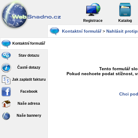
Registrace
Katalog
Kontaktní formulář
>
Nahlásit proti
Kontaktní formulář
Stav dotazu
Časté dotazy
Tento formulář slo
Pokud nechcete podat stížnost, v
Jak zaplatit fakturu
Facebook
Chci pod
Naše adresa
Naše bannery