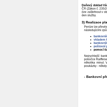
Daňový doklad Vám
ČR (Zákon č. 235/20
(lze zaškrtnout v o
den služby.
3) Realizace pl
Peníze lze převés
následujícími způ
bankovním
vkladem h
bankovní
poštovní
pomocí tl
Nejrychlejší ban
pobočce Raiffeis
několika minut. 
poukázky - někdy 
- Bankovní př