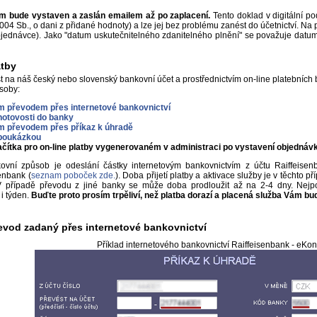
 bude vystaven a zaslán emailem až po zaplacení.
Tento doklad v digitální po
04 Sb., o dani z přidané hodnoty) a lze jej bez problému zanést do účetnictví. Na p
bjednávce). Jako "datum uskutečnitelného zdanitelného plnění" se považuje datum 
atby
t na náš český nebo slovenský bankovní účet a prostřednictvím on-line platebních
soby:
 převodem přes internetové bankovnictví
otovosti do banky
m převodem přes příkaz k úhradě
 poukázkou
ačítka pro on-line platby vygenerovaném v administraci po vystavení objednáv
kovní způsob je odeslání částky internetovým bankovnictvím z účtu Raiffeisen
enbank (
seznam poboček zde.
). Doba přijetí platby a aktivace služby je v těchto př
V případě převodu z jiné banky se může doba prodloužit až na 2-4 dny. Nejpo
i týden.
Buďte proto prosím trpěliví, než platba dorazí a placená služba Vám bu
evod zadaný přes internetové bankovnictví
Příklad internetového bankovnictví Raiffeisenbank - eKon