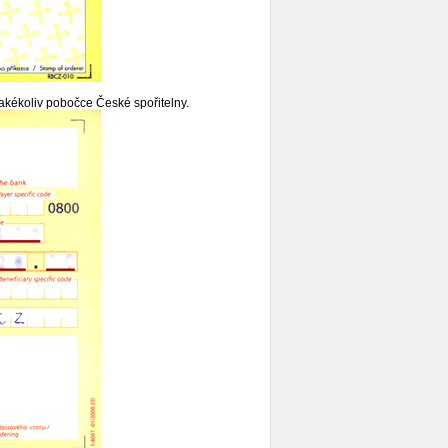
jakékoliv pobočce České spořitelny.