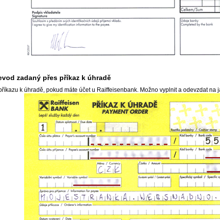
evod zadaný přes příkaz k úhradě
příkazu k úhradě, pokud máte účet u Raiffeisenbank. Možno vyplnit a odevzdat na 