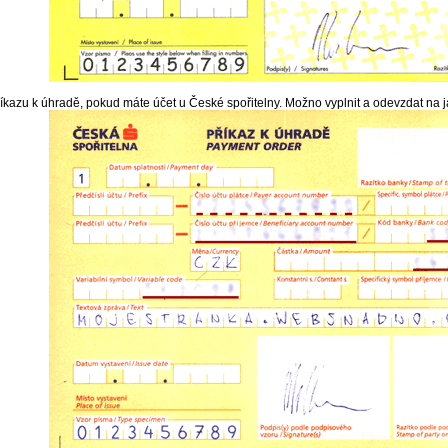
íkazu k úhradě, pokud máte účet u České spořitelny. Možno vyplnit a odevzdat na 