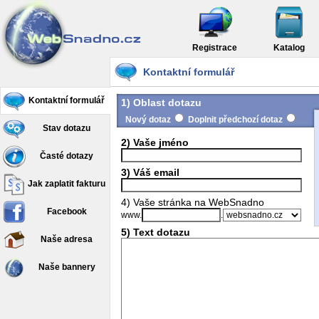
Registrace
Katalog
Kontaktní formulář
Kontaktní formulář
1) Oblast dotazu
Nový dotaz
Doplnit předchozí dotaz
Stav dotazu
2) Vaše jméno
Časté dotazy
3) Váš email
Jak zaplatit fakturu
4) Vaše stránka na WebSnadno
Facebook
www.
.
5) Text dotazu
Naše adresa
Naše bannery