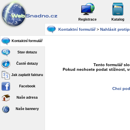
Registrace
Katalog
Kontaktní formulář
>
Nahlásit proti
Kontaktní formulář
Stav dotazu
Časté dotazy
Tento formulář slo
Pokud nechcete podat stížnost, v
Jak zaplatit fakturu
Facebook
Chci pod
Naše adresa
Naše bannery