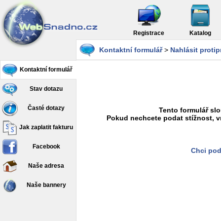
Registrace
Katalog
Kontaktní formulář
>
Nahlásit proti
Kontaktní formulář
Stav dotazu
Časté dotazy
Tento formulář slo
Pokud nechcete podat stížnost, v
Jak zaplatit fakturu
Facebook
Chci pod
Naše adresa
Naše bannery