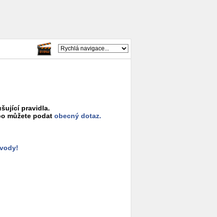
šující pravidla.
o můžete podat
obecný dotaz.
ůvody!