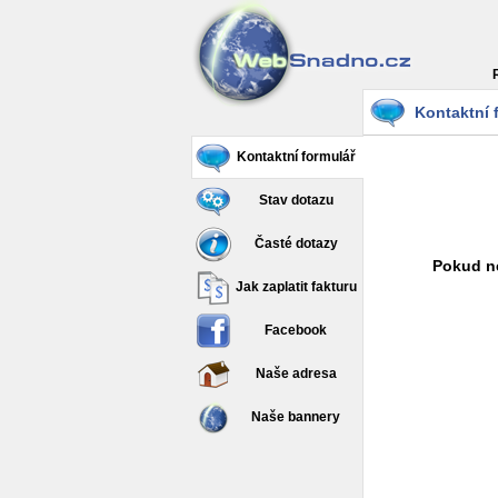
Kontaktní 
Kontaktní formulář
Stav dotazu
Časté dotazy
Pokud ne
Jak zaplatit fakturu
Facebook
Naše adresa
Naše bannery