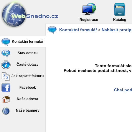
Registrace
Katalog
Kontaktní formulář
>
Nahlásit proti
Kontaktní formulář
Stav dotazu
Časté dotazy
Tento formulář slo
Pokud nechcete podat stížnost, v
Jak zaplatit fakturu
Facebook
Chci pod
Naše adresa
Naše bannery