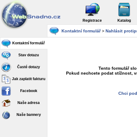
Registrace
Katalog
Kontaktní formulář
>
Nahlásit proti
Kontaktní formulář
Stav dotazu
Časté dotazy
Tento formulář slo
Pokud nechcete podat stížnost, v
Jak zaplatit fakturu
Facebook
Chci pod
Naše adresa
Naše bannery