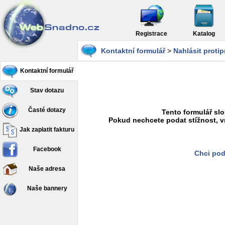
Registrace
Katalog
Kontaktní formulář
>
Nahlásit proti
Kontaktní formulář
Stav dotazu
Časté dotazy
Tento formulář slo
Pokud nechcete podat stížnost, v
Jak zaplatit fakturu
Facebook
Chci pod
Naše adresa
Naše bannery