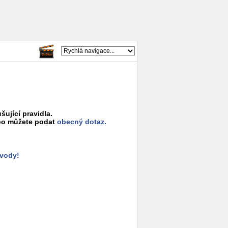
šující pravidla.
o můžete podat
obecný dotaz.
ůvody!