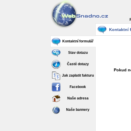
Kontaktní 
Kontaktní formulář
Stav dotazu
Časté dotazy
Pokud ne
Jak zaplatit fakturu
Facebook
Naše adresa
Naše bannery