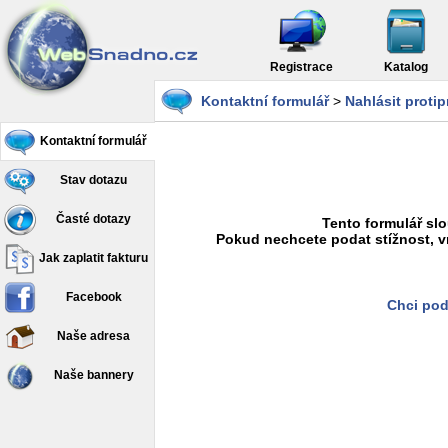
Registrace
Katalog
Kontaktní formulář
>
Nahlásit proti
Kontaktní formulář
Stav dotazu
Časté dotazy
Tento formulář slo
Pokud nechcete podat stížnost, v
Jak zaplatit fakturu
Facebook
Chci pod
Naše adresa
Naše bannery