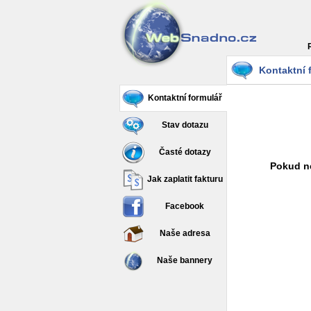
Kontaktní 
Kontaktní formulář
Stav dotazu
Časté dotazy
Pokud ne
Jak zaplatit fakturu
Facebook
Naše adresa
Naše bannery