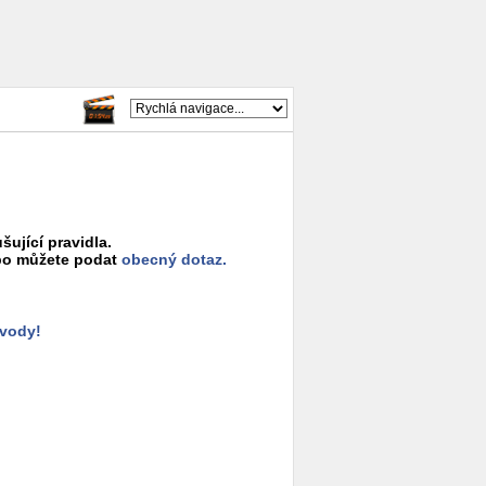
šující pravidla.
o můžete podat
obecný dotaz.
ůvody!