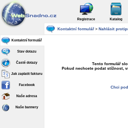
Registrace
Katalog
Kontaktní formulář
>
Nahlásit proti
Kontaktní formulář
Stav dotazu
Časté dotazy
Tento formulář slo
Pokud nechcete podat stížnost, v
Jak zaplatit fakturu
Facebook
Chci pod
Naše adresa
Naše bannery