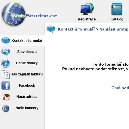
Registrace
Katalog
Kontaktní formulář
>
Nahlásit proti
Kontaktní formulář
Stav dotazu
Časté dotazy
Tento formulář slo
Pokud nechcete podat stížnost, v
Jak zaplatit fakturu
Facebook
Chci pod
Naše adresa
Naše bannery