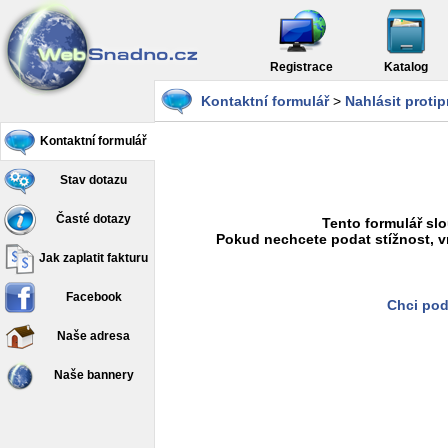
Registrace
Katalog
Kontaktní formulář
>
Nahlásit proti
Kontaktní formulář
Stav dotazu
Časté dotazy
Tento formulář slo
Pokud nechcete podat stížnost, v
Jak zaplatit fakturu
Facebook
Chci pod
Naše adresa
Naše bannery