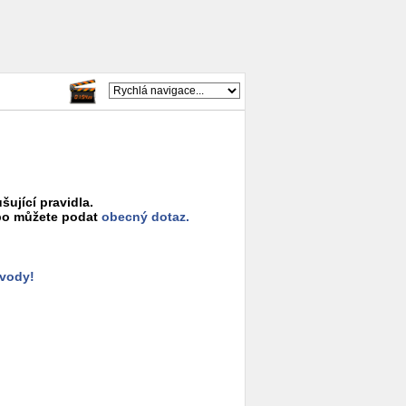
šující pravidla.
o můžete podat
obecný dotaz.
ůvody!