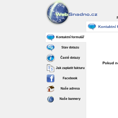
Kontaktní 
Kontaktní formulář
Stav dotazu
Časté dotazy
Pokud ne
Jak zaplatit fakturu
Facebook
Naše adresa
Naše bannery