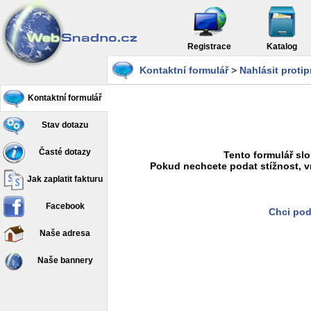
Registrace
Katalog
Kontaktní formulář
>
Nahlásit proti
Kontaktní formulář
Stav dotazu
Časté dotazy
Tento formulář slo
Pokud nechcete podat stížnost, v
Jak zaplatit fakturu
Facebook
Chci pod
Naše adresa
Naše bannery