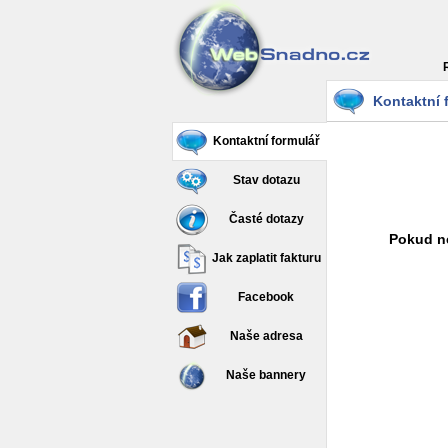
Kontaktní 
Kontaktní formulář
Stav dotazu
Časté dotazy
Pokud ne
Jak zaplatit fakturu
Facebook
Naše adresa
Naše bannery