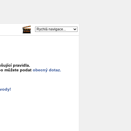
šující pravidla.
o můžete podat
obecný dotaz.
ůvody!