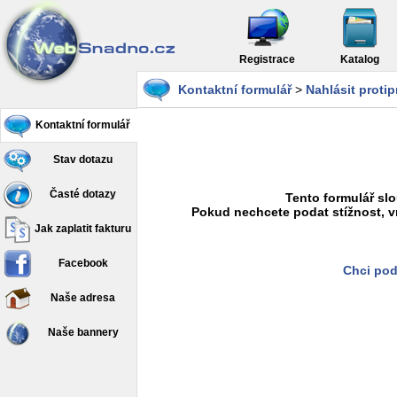
Registrace
Katalog
Kontaktní formulář
>
Nahlásit proti
Kontaktní formulář
Stav dotazu
Časté dotazy
Tento formulář slo
Pokud nechcete podat stížnost, v
Jak zaplatit fakturu
Facebook
Chci pod
Naše adresa
Naše bannery