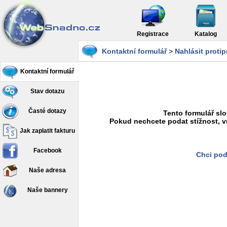
Registrace
Katalog
Kontaktní formulář
>
Nahlásit proti
Kontaktní formulář
Stav dotazu
Časté dotazy
Tento formulář slo
Pokud nechcete podat stížnost, v
Jak zaplatit fakturu
Facebook
Chci pod
Naše adresa
Naše bannery