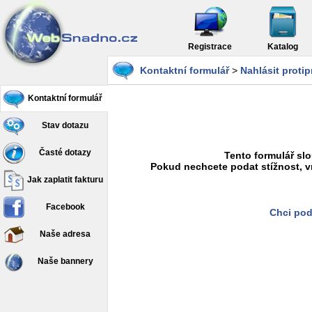
Registrace
Katalog
Kontaktní formulář
>
Nahlásit proti
Kontaktní formulář
Stav dotazu
Časté dotazy
Tento formulář slo
Pokud nechcete podat stížnost, v
Jak zaplatit fakturu
Facebook
Chci pod
Naše adresa
Naše bannery