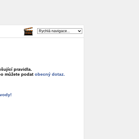
šující pravidla.
o můžete podat
obecný dotaz.
ůvody!