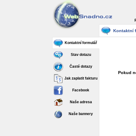
Kontaktní 
Kontaktní formulář
Stav dotazu
Časté dotazy
Pokud ne
Jak zaplatit fakturu
Facebook
Naše adresa
Naše bannery