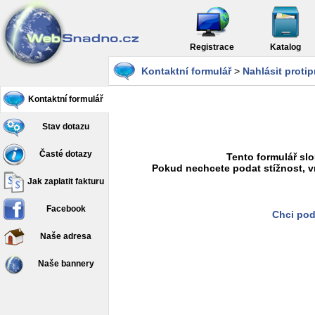
Registrace
Katalog
Kontaktní formulář
>
Nahlásit proti
Kontaktní formulář
Stav dotazu
Časté dotazy
Tento formulář slo
Pokud nechcete podat stížnost, v
Jak zaplatit fakturu
Facebook
Chci pod
Naše adresa
Naše bannery