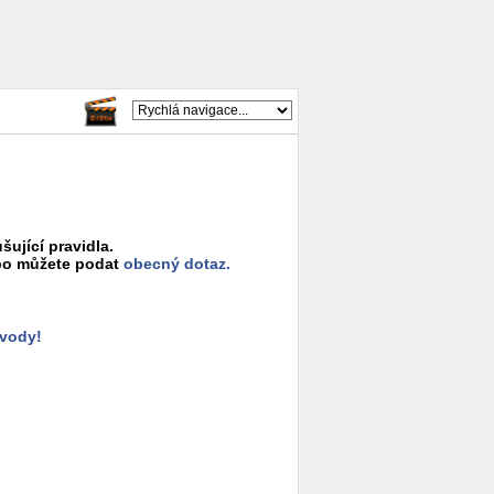
šující pravidla.
o můžete podat
obecný dotaz.
ůvody!