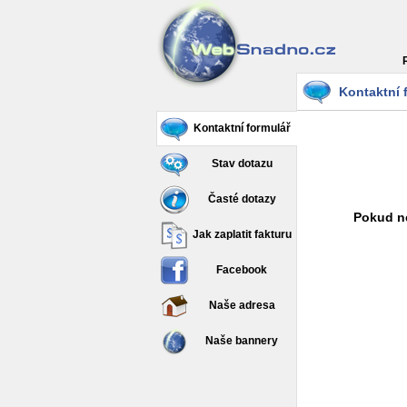
Kontaktní 
Kontaktní formulář
Stav dotazu
Časté dotazy
Pokud ne
Jak zaplatit fakturu
Facebook
Naše adresa
Naše bannery