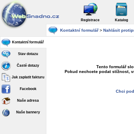
Registrace
Katalog
Kontaktní formulář
>
Nahlásit proti
Kontaktní formulář
Stav dotazu
Časté dotazy
Tento formulář slo
Pokud nechcete podat stížnost, v
Jak zaplatit fakturu
Facebook
Chci pod
Naše adresa
Naše bannery