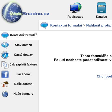
Registrace
Katalog
Kontaktní formulář
>
Nahlásit proti
Kontaktní formulář
Stav dotazu
Časté dotazy
Tento formulář slo
Pokud nechcete podat stížnost, v
Jak zaplatit fakturu
Facebook
Chci pod
Naše adresa
Naše bannery