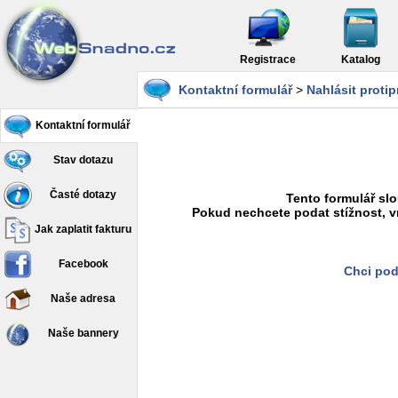
Registrace
Katalog
Kontaktní formulář
>
Nahlásit proti
Kontaktní formulář
Stav dotazu
Časté dotazy
Tento formulář slo
Pokud nechcete podat stížnost, v
Jak zaplatit fakturu
Facebook
Chci pod
Naše adresa
Naše bannery