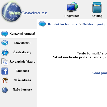
Registrace
Katalog
Kontaktní formulář
>
Nahlásit proti
Kontaktní formulář
Stav dotazu
Časté dotazy
Tento formulář slo
Pokud nechcete podat stížnost, v
Jak zaplatit fakturu
Facebook
Chci pod
Naše adresa
Naše bannery