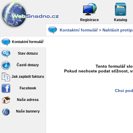
Registrace
Katalog
Kontaktní formulář
>
Nahlásit proti
Kontaktní formulář
Stav dotazu
Časté dotazy
Tento formulář slo
Pokud nechcete podat stížnost, v
Jak zaplatit fakturu
Facebook
Chci pod
Naše adresa
Naše bannery