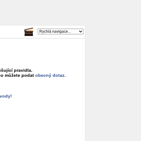
šující pravidla.
o můžete podat
obecný dotaz.
ůvody!