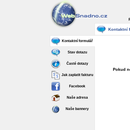
Kontaktní 
Kontaktní formulář
Stav dotazu
Časté dotazy
Pokud ne
Jak zaplatit fakturu
Facebook
Naše adresa
Naše bannery