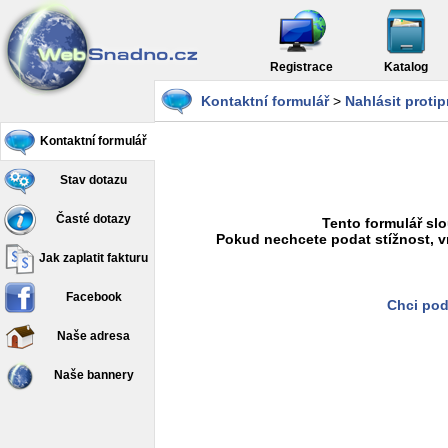
Registrace
Katalog
Kontaktní formulář
>
Nahlásit proti
Kontaktní formulář
Stav dotazu
Časté dotazy
Tento formulář slo
Pokud nechcete podat stížnost, v
Jak zaplatit fakturu
Facebook
Chci pod
Naše adresa
Naše bannery