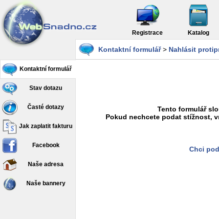
Registrace
Katalog
Kontaktní formulář
>
Nahlásit proti
Kontaktní formulář
Stav dotazu
Časté dotazy
Tento formulář slo
Pokud nechcete podat stížnost, v
Jak zaplatit fakturu
Facebook
Chci pod
Naše adresa
Naše bannery