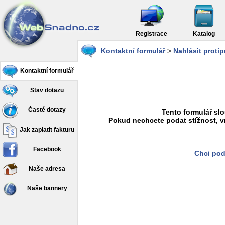
Registrace
Katalog
Kontaktní formulář
>
Nahlásit proti
Kontaktní formulář
Stav dotazu
Časté dotazy
Tento formulář slo
Pokud nechcete podat stížnost, v
Jak zaplatit fakturu
Facebook
Chci pod
Naše adresa
Naše bannery