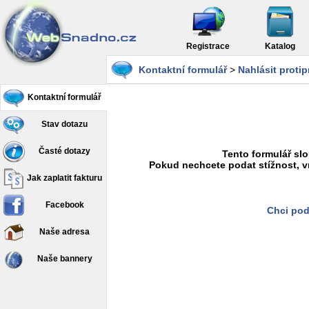
Registrace
Katalog
Kontaktní formulář
>
Nahlásit proti
Kontaktní formulář
Stav dotazu
Časté dotazy
Tento formulář slo
Pokud nechcete podat stížnost, v
Jak zaplatit fakturu
Facebook
Chci pod
Naše adresa
Naše bannery