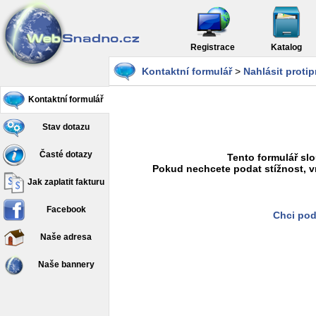
Registrace
Katalog
Kontaktní formulář
>
Nahlásit proti
Kontaktní formulář
Stav dotazu
Časté dotazy
Tento formulář slo
Pokud nechcete podat stížnost, v
Jak zaplatit fakturu
Facebook
Chci pod
Naše adresa
Naše bannery