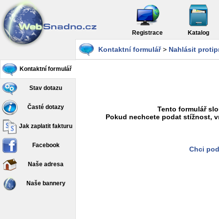
Registrace
Katalog
Kontaktní formulář
>
Nahlásit proti
Kontaktní formulář
Stav dotazu
Časté dotazy
Tento formulář slo
Pokud nechcete podat stížnost, v
Jak zaplatit fakturu
Facebook
Chci pod
Naše adresa
Naše bannery