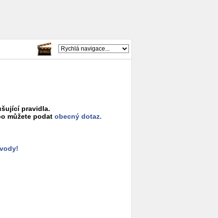
šující pravidla.
o můžete podat
obecný dotaz.
ůvody!