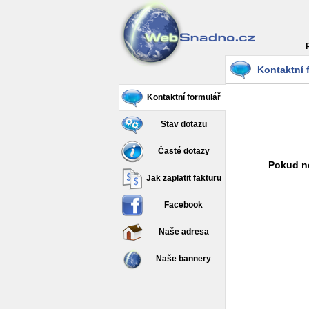
Kontaktní 
Kontaktní formulář
Stav dotazu
Časté dotazy
Pokud ne
Jak zaplatit fakturu
Facebook
Naše adresa
Naše bannery