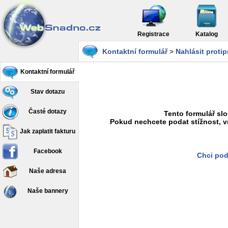
Registrace
Katalog
Kontaktní formulář
>
Nahlásit proti
Kontaktní formulář
Stav dotazu
Časté dotazy
Tento formulář slo
Pokud nechcete podat stížnost, v
Jak zaplatit fakturu
Facebook
Chci pod
Naše adresa
Naše bannery