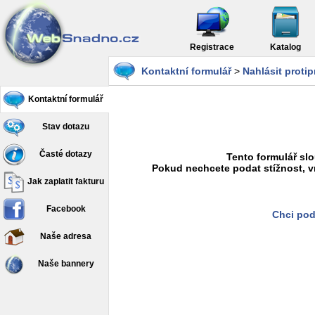
Registrace
Katalog
Kontaktní formulář
>
Nahlásit proti
Kontaktní formulář
Stav dotazu
Časté dotazy
Tento formulář slo
Pokud nechcete podat stížnost, v
Jak zaplatit fakturu
Facebook
Chci pod
Naše adresa
Naše bannery