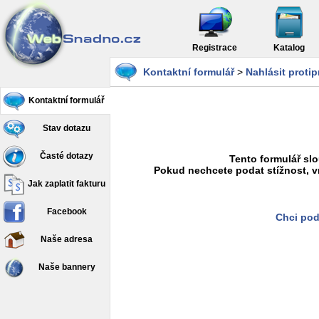
Registrace
Katalog
Kontaktní formulář
>
Nahlásit proti
Kontaktní formulář
Stav dotazu
Časté dotazy
Tento formulář slo
Pokud nechcete podat stížnost, v
Jak zaplatit fakturu
Facebook
Chci pod
Naše adresa
Naše bannery