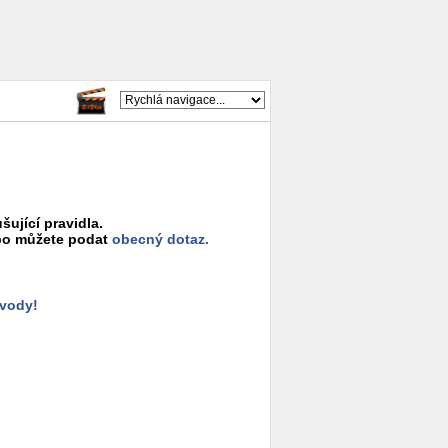
šující pravidla.
o můžete podat
obecný dotaz.
ůvody!