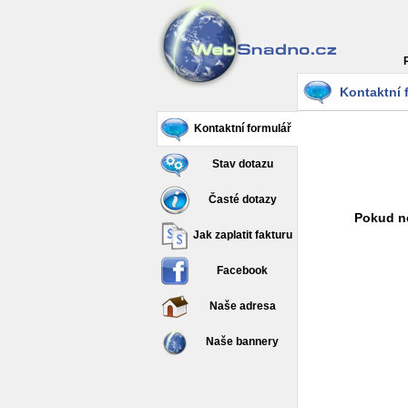
Kontaktní 
Kontaktní formulář
Stav dotazu
Časté dotazy
Pokud ne
Jak zaplatit fakturu
Facebook
Naše adresa
Naše bannery