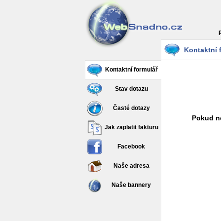
Kontaktní 
Kontaktní formulář
Stav dotazu
Časté dotazy
Pokud ne
Jak zaplatit fakturu
Facebook
Naše adresa
Naše bannery