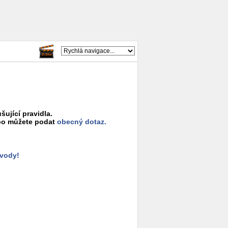
šující pravidla.
o můžete podat
obecný dotaz.
ůvody!