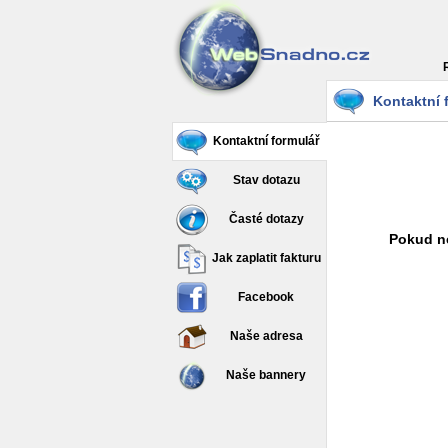
Kontaktní 
Kontaktní formulář
Stav dotazu
Časté dotazy
Pokud ne
Jak zaplatit fakturu
Facebook
Naše adresa
Naše bannery