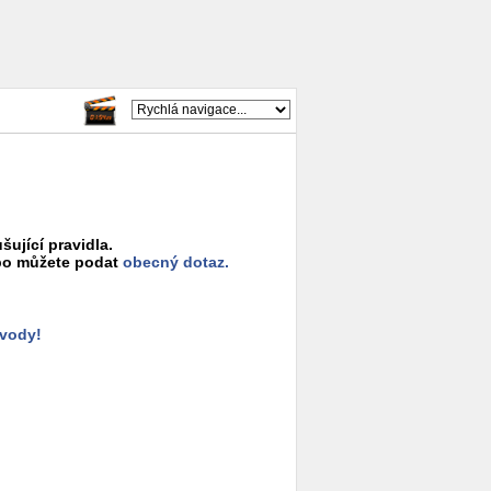
šující pravidla.
o můžete podat
obecný dotaz.
ůvody!