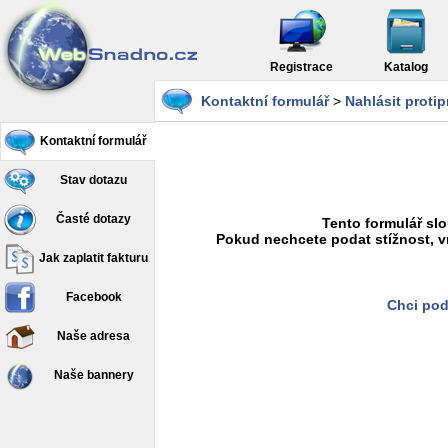
Registrace
Katalog
Kontaktní formulář
>
Nahlásit proti
Kontaktní formulář
Stav dotazu
Časté dotazy
Tento formulář slo
Pokud nechcete podat stížnost, v
Jak zaplatit fakturu
Facebook
Chci pod
Naše adresa
Naše bannery