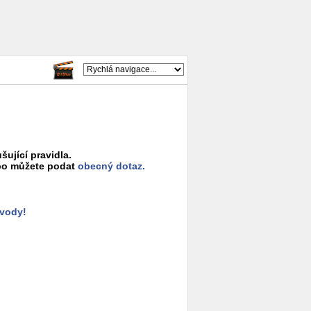
šující pravidla.
o můžete podat
obecný dotaz.
ůvody!