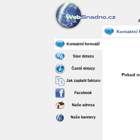
Kontaktní 
Kontaktní formulář
Stav dotazu
Časté dotazy
Pokud ne
Jak zaplatit fakturu
Facebook
Naše adresa
Naše bannery