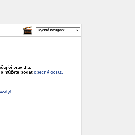
šující pravidla.
o můžete podat
obecný dotaz.
ůvody!