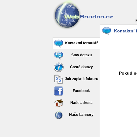
Kontaktní 
Kontaktní formulář
Stav dotazu
Časté dotazy
Pokud ne
Jak zaplatit fakturu
Facebook
Naše adresa
Naše bannery