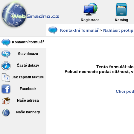
Registrace
Katalog
Kontaktní formulář
>
Nahlásit proti
Kontaktní formulář
Stav dotazu
Časté dotazy
Tento formulář slo
Pokud nechcete podat stížnost, v
Jak zaplatit fakturu
Facebook
Chci pod
Naše adresa
Naše bannery