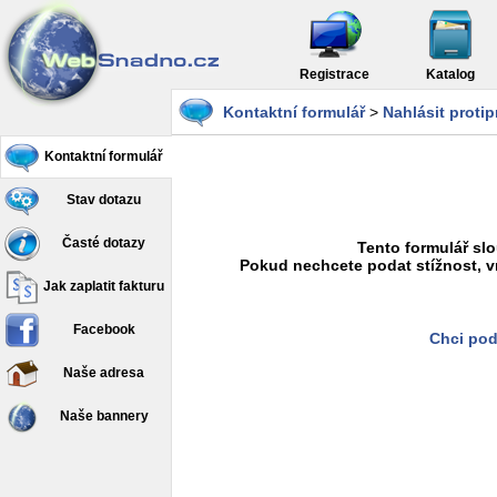
Registrace
Katalog
Kontaktní formulář
>
Nahlásit proti
Kontaktní formulář
Stav dotazu
Časté dotazy
Tento formulář slo
Pokud nechcete podat stížnost, v
Jak zaplatit fakturu
Facebook
Chci pod
Naše adresa
Naše bannery